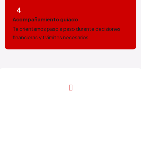
4
Acompañamiento guiado
Te orientamos paso a paso durante decisiones
financieras y trámites necesarios
Entiende tu situación antes de
tomar decisiones importantes.
¡Llámenos!